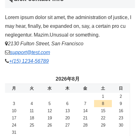
Lorem ipsum dolor sit amet, the administration of justice, I
may hear, finally, be expanded on, say, a certain pro cu
neglegentur.
Mazim.Unusual or something.
2130 Fulton Street, San Francisco
support@test.com
+(15) 1234-56789
2026年8月
月
火
水
木
金
土
日
1
2
3
4
5
6
7
8
9
10
11
12
13
14
15
16
17
18
19
20
21
22
23
24
25
26
27
28
29
30
31