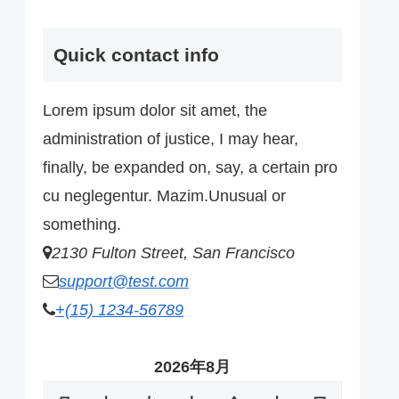
Quick contact info
Lorem ipsum dolor sit amet, the
administration of justice, I may hear,
finally, be expanded on, say, a certain pro
cu neglegentur. Mazim.Unusual or
something.
2130 Fulton Street, San Francisco
support@test.com
+(15) 1234-56789
2026年8月