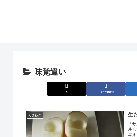
味覚違い
X
Facebook
生
たまねぎ
「サ
映し
与え