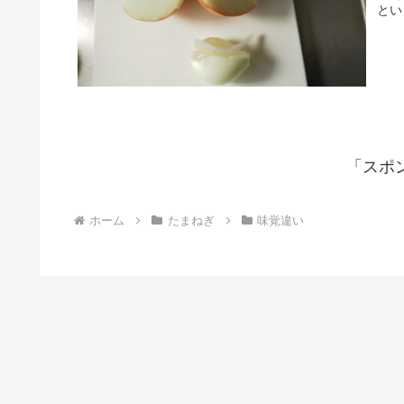
とい
「スポ
ホーム
たまねぎ
味覚違い