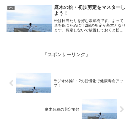
すが、庭木のヘッドはそれ以上の高さと
なっています。...
庭木の松・初歩剪定をマスターし
マツ
よう！
松は日当たりを好む常緑樹です。よって
形を保つために年2回の剪定が基本となり
ます。剪定しないで放置しておくと松葉
が伸び、全体のスタイルが崩れてきて、
バランスが悪くなります。また松葉が密
集してきますと、下側に陽が届かなくな
ります。こうなると松葉...
「スポンサーリンク」
ラジオ体操1・2の習慣化で健康寿命アッ
プ！
庭木各種の剪定要領