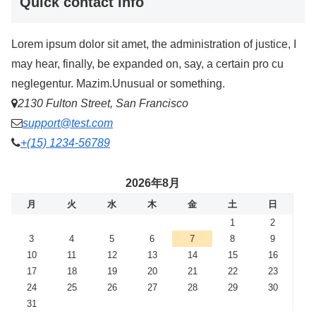
Quick contact info
Lorem ipsum dolor sit amet, the administration of justice, I
may hear, finally, be expanded on, say, a certain pro cu
neglegentur. Mazim.Unusual or something.
2130 Fulton Street, San Francisco
support@test.com
+(15) 1234-56789
2026年8月
月
火
水
木
金
土
日
1
2
3
4
5
6
7
8
9
10
11
12
13
14
15
16
17
18
19
20
21
22
23
24
25
26
27
28
29
30
31