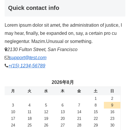
Quick contact info
Lorem ipsum dolor sit amet, the administration of justice, I
may hear, finally, be expanded on, say, a certain pro cu
neglegentur.
Mazim.Unusual or something.
2130 Fulton Street, San Francisco
support@test.com
+(15) 1234-56789
2026年8月
月
火
水
木
金
土
日
1
2
3
4
5
6
7
8
9
10
11
12
13
14
15
16
17
18
19
20
21
22
23
24
25
26
27
28
29
30