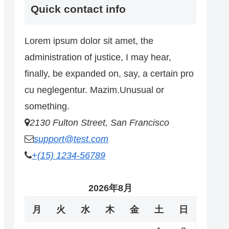
Quick contact info
Lorem ipsum dolor sit amet, the
administration of justice, I may hear,
finally, be expanded on, say, a certain pro
cu neglegentur.
Mazim.Unusual or
something.
2130 Fulton Street, San Francisco
support@test.com
+(15) 1234-56789
2026年8月
月
火
水
木
金
土
日