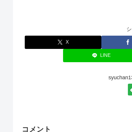
シ
X
LINE
syucha
コメント