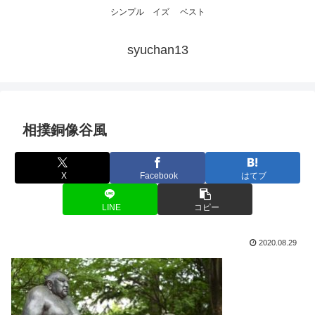
シンプル イズ ベスト
syuchan13
相撲銅像谷風
X
Facebook
はてブ
LINE
コピー
2020.08.29