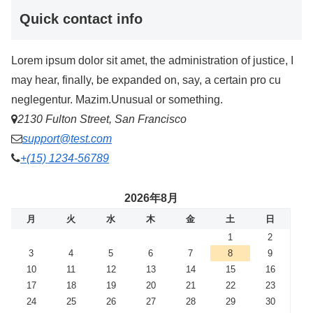
Quick contact info
Lorem ipsum dolor sit amet, the administration of justice, I
may hear, finally, be expanded on, say, a certain pro cu
neglegentur.
Mazim.Unusual or something.
2130 Fulton Street, San Francisco
support@test.com
+(15) 1234-56789
2026年8月
月
火
水
木
金
土
日
1
2
3
4
5
6
7
8
9
10
11
12
13
14
15
16
17
18
19
20
21
22
23
24
25
26
27
28
29
30