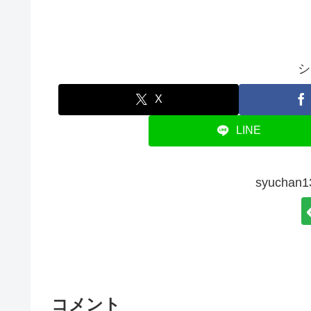
シ
X
LINE
syucha
コメント