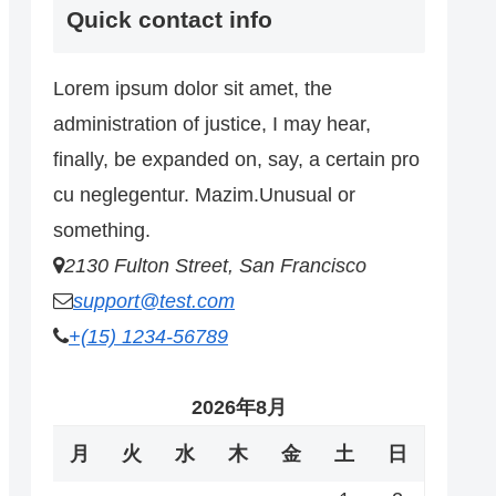
Quick contact info
Lorem ipsum dolor sit amet, the
administration of justice, I may hear,
finally, be expanded on, say, a certain pro
cu neglegentur.
Mazim.Unusual or
something.
2130 Fulton Street, San Francisco
support@test.com
+(15) 1234-56789
2026年8月
月
火
水
木
金
土
日