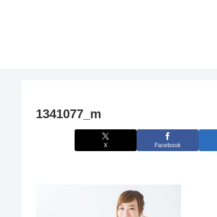
1341077_m
X
Facebook