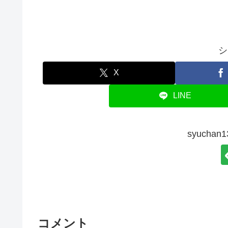
シ
X
LINE
syucha
コメント