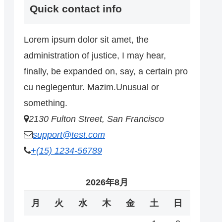
Quick contact info
Lorem ipsum dolor sit amet, the
administration of justice, I may hear,
finally, be expanded on, say, a certain pro
cu neglegentur.
Mazim.Unusual or
something.
2130 Fulton Street, San Francisco
support@test.com
+(15) 1234-56789
2026年8月
月
火
水
木
金
土
日