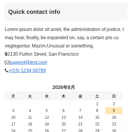
Quick contact info
Lorem ipsum dolor sit amet, the administration of justice, I
may hear, finally, be expanded on, say, a certain pro cu
neglegentur.
Mazim.Unusual or something.
2130 Fulton Street, San Francisco
support@test.com
+(15) 1234-56789
2026年8月
月
火
水
木
金
土
日
1
2
3
4
5
6
7
8
9
10
11
12
13
14
15
16
17
18
19
20
21
22
23
24
25
26
27
28
29
30