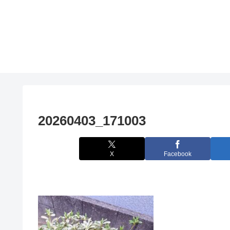
20260403_171003
X
Facebook