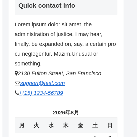
Quick contact info
Lorem ipsum dolor sit amet, the
administration of justice, I may hear,
finally, be expanded on, say, a certain pro
cu neglegentur.
Mazim.Unusual or
something.
2130 Fulton Street, San Francisco
support@test.com
+(15) 1234-56789
2026年8月
月
火
水
木
金
土
日