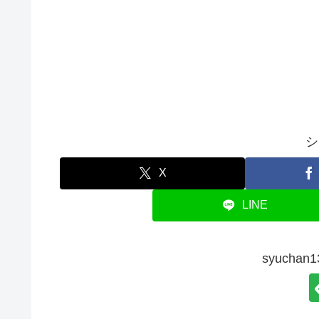
シ
X
LINE
syucha