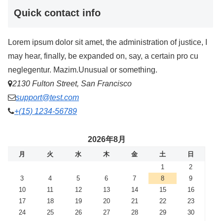
Quick contact info
Lorem ipsum dolor sit amet, the administration of justice, I
may hear, finally, be expanded on, say, a certain pro cu
neglegentur.
Mazim.Unusual or something.
2130 Fulton Street, San Francisco
support@test.com
+(15) 1234-56789
2026年8月
月
火
水
木
金
土
日
1
2
3
4
5
6
7
8
9
10
11
12
13
14
15
16
17
18
19
20
21
22
23
24
25
26
27
28
29
30