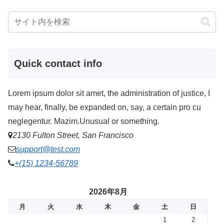
Quick contact info
Lorem ipsum dolor sit amet, the administration of justice, I
may hear, finally, be expanded on, say, a certain pro cu
neglegentur.
Mazim.Unusual or something.
2130 Fulton Street, San Francisco
support@test.com
+(15) 1234-56789
2026年8月
月
火
水
木
金
土
日
1
2