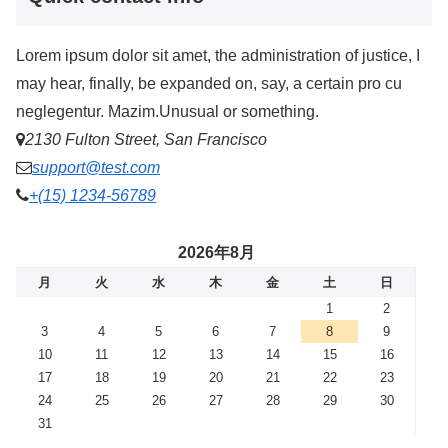
Lorem ipsum dolor sit amet, the administration of justice, I
may hear, finally, be expanded on, say, a certain pro cu
neglegentur.
Mazim.Unusual or something.
2130 Fulton Street, San Francisco
support@test.com
+(15) 1234-56789
2026年8月
月
火
水
木
金
土
日
1
2
3
4
5
6
7
8
9
10
11
12
13
14
15
16
17
18
19
20
21
22
23
24
25
26
27
28
29
30
31