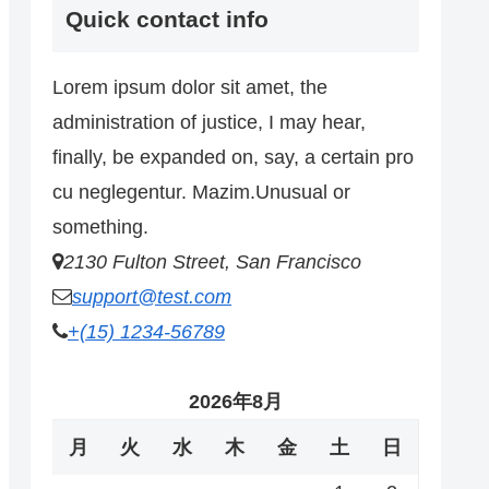
Quick contact info
Lorem ipsum dolor sit amet, the
administration of justice, I may hear,
finally, be expanded on, say, a certain pro
cu neglegentur.
Mazim.Unusual or
something.
2130 Fulton Street, San Francisco
support@test.com
+(15) 1234-56789
2026年8月
月
火
水
木
金
土
日