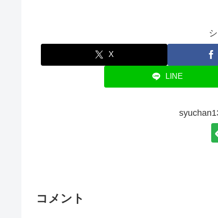
シ
X
LINE
syucha
コメント