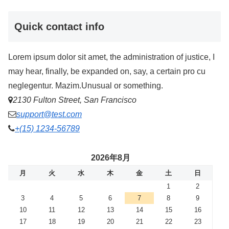
Quick contact info
Lorem ipsum dolor sit amet, the administration of justice, I
may hear, finally, be expanded on, say, a certain pro cu
neglegentur.
Mazim.Unusual or something.
2130 Fulton Street, San Francisco
support@test.com
+(15) 1234-56789
2026年8月
月
火
水
木
金
土
日
1
2
3
4
5
6
7
8
9
10
11
12
13
14
15
16
17
18
19
20
21
22
23