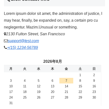
Lorem ipsum dolor sit amet, the administration of justice, I
may hear, finally, be expanded on, say, a certain pro cu
neglegentur.
Mazim.Unusual or something.
2130 Fulton Street, San Francisco
support@test.com
+(15) 1234-56789
2026年8月
月
火
水
木
金
土
日
1
2
3
4
5
6
7
8
9
10
11
12
13
14
15
16
17
18
19
20
21
22
23
24
25
26
27
28
29
30
31