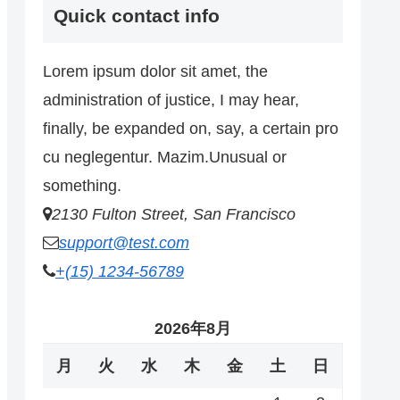
Quick contact info
Lorem ipsum dolor sit amet, the
administration of justice, I may hear,
finally, be expanded on, say, a certain pro
cu neglegentur.
Mazim.Unusual or
something.
2130 Fulton Street, San Francisco
support@test.com
+(15) 1234-56789
2026年8月
月
火
水
木
金
土
日