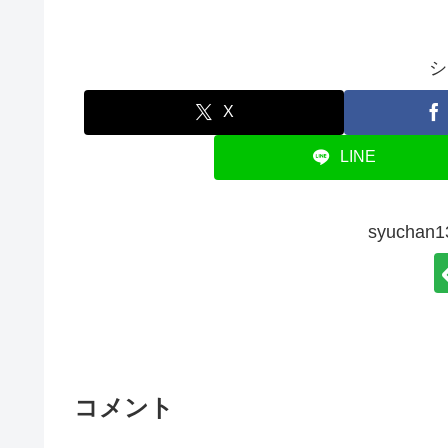
シ
X
LINE
syucha
コメント