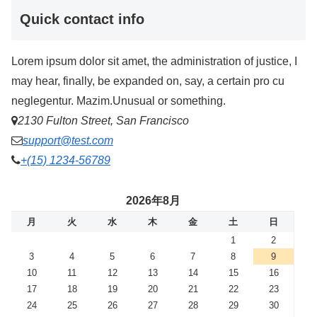
Quick contact info
Lorem ipsum dolor sit amet, the administration of justice, I
may hear, finally, be expanded on, say, a certain pro cu
neglegentur.
Mazim.Unusual or something.
2130 Fulton Street, San Francisco
support@test.com
+(15) 1234-56789
2026年8月
月
火
水
木
金
土
日
1
2
3
4
5
6
7
8
9
10
11
12
13
14
15
16
17
18
19
20
21
22
23
24
25
26
27
28
29
30