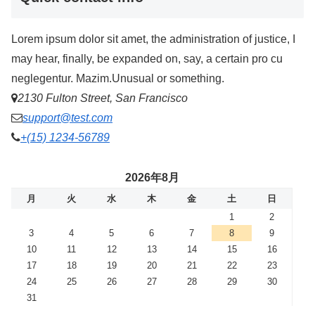
Lorem ipsum dolor sit amet, the administration of justice, I
may hear, finally, be expanded on, say, a certain pro cu
neglegentur.
Mazim.Unusual or something.
2130 Fulton Street, San Francisco
support@test.com
+(15) 1234-56789
2026年8月
月
火
水
木
金
土
日
1
2
3
4
5
6
7
8
9
10
11
12
13
14
15
16
17
18
19
20
21
22
23
24
25
26
27
28
29
30
31