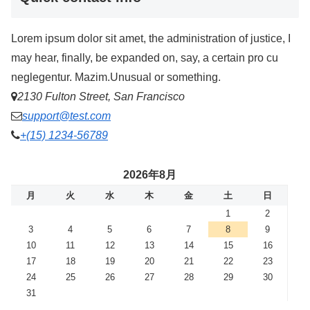
Lorem ipsum dolor sit amet, the administration of justice, I
may hear, finally, be expanded on, say, a certain pro cu
neglegentur.
Mazim.Unusual or something.
2130 Fulton Street, San Francisco
support@test.com
+(15) 1234-56789
2026年8月
月
火
水
木
金
土
日
1
2
3
4
5
6
7
8
9
10
11
12
13
14
15
16
17
18
19
20
21
22
23
24
25
26
27
28
29
30
31