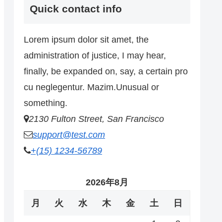
Quick contact info
Lorem ipsum dolor sit amet, the
administration of justice, I may hear,
finally, be expanded on, say, a certain pro
cu neglegentur.
Mazim.Unusual or
something.
2130 Fulton Street, San Francisco
support@test.com
+(15) 1234-56789
2026年8月
月
火
水
木
金
土
日