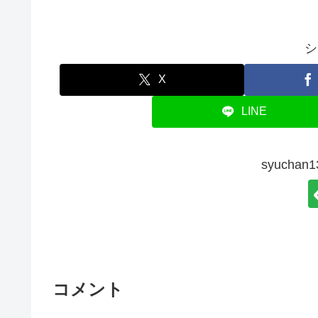
シ
X
LINE
syucha
コメント