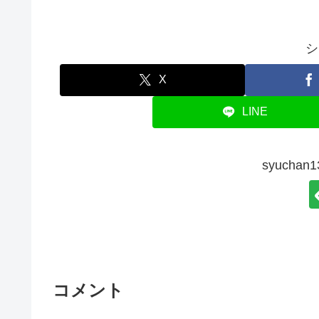
シ
X
LINE
syucha
コメント