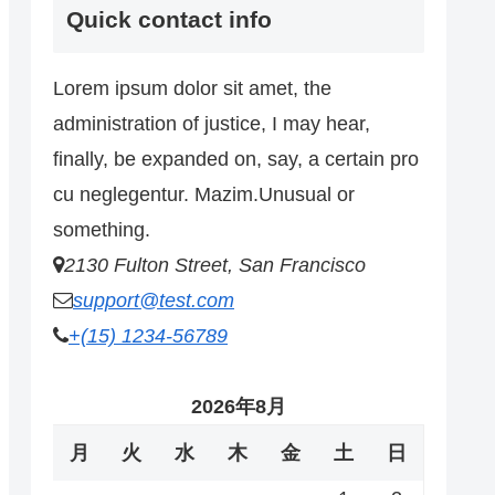
Quick contact info
Lorem ipsum dolor sit amet, the
administration of justice, I may hear,
finally, be expanded on, say, a certain pro
cu neglegentur.
Mazim.Unusual or
something.
2130 Fulton Street, San Francisco
support@test.com
+(15) 1234-56789
2026年8月
月
火
水
木
金
土
日