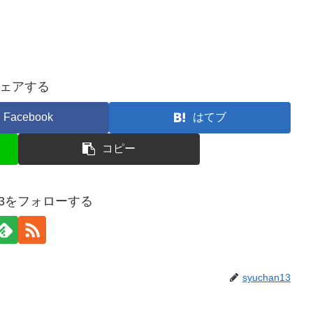
ェアする
Facebook
はてブ
コピー
n13をフォローする
syuchan13