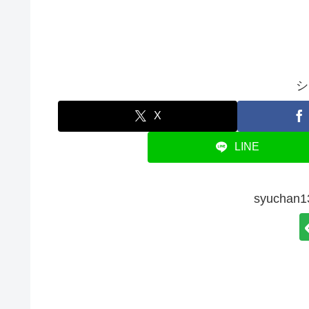
シ
X
LINE
syucha