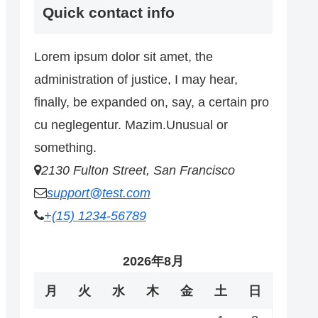
Quick contact info
Lorem ipsum dolor sit amet, the
administration of justice, I may hear,
finally, be expanded on, say, a certain pro
cu neglegentur.
Mazim.Unusual or
something.
2130 Fulton Street, San Francisco
support@test.com
+(15) 1234-56789
2026年8月
月
火
水
木
金
土
日