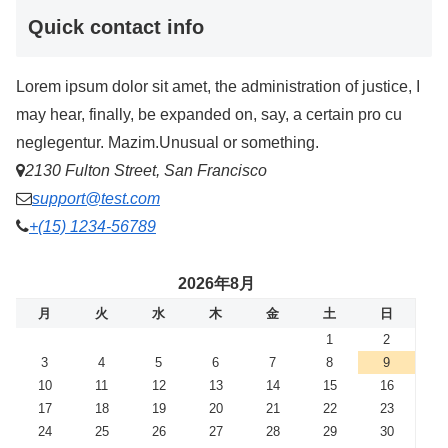
Quick contact info
Lorem ipsum dolor sit amet, the administration of justice, I
may hear, finally, be expanded on, say, a certain pro cu
neglegentur.
Mazim.Unusual or something.
2130 Fulton Street, San Francisco
support@test.com
+(15) 1234-56789
2026年8月
月
火
水
木
金
土
日
1
2
3
4
5
6
7
8
9
10
11
12
13
14
15
16
17
18
19
20
21
22
23
24
25
26
27
28
29
30