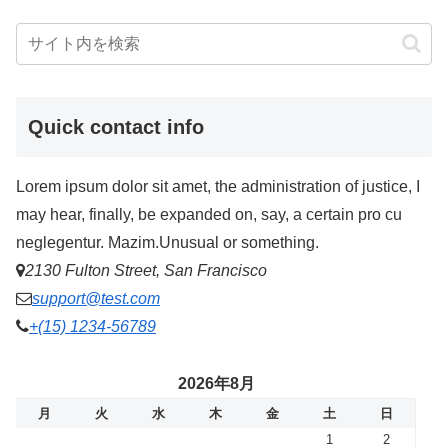
Quick contact info
Lorem ipsum dolor sit amet, the administration of justice, I
may hear, finally, be expanded on, say, a certain pro cu
neglegentur.
Mazim.Unusual or something.
2130 Fulton Street, San Francisco
support@test.com
+(15) 1234-56789
2026年8月
月
火
水
木
金
土
日
1
2