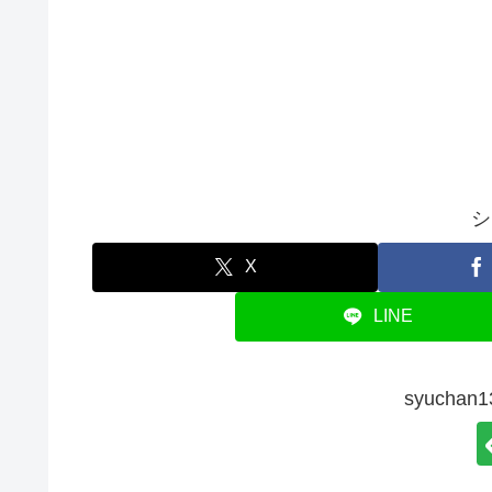
シ
X
LINE
syucha