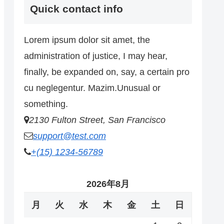
Quick contact info
Lorem ipsum dolor sit amet, the
administration of justice, I may hear,
finally, be expanded on, say, a certain pro
cu neglegentur.
Mazim.Unusual or
something.
2130 Fulton Street, San Francisco
support@test.com
+(15) 1234-56789
2026年8月
月
火
水
木
金
土
日