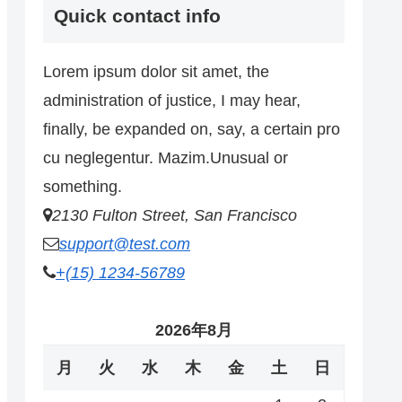
Quick contact info
Lorem ipsum dolor sit amet, the
administration of justice, I may hear,
finally, be expanded on, say, a certain pro
cu neglegentur.
Mazim.Unusual or
something.
2130 Fulton Street, San Francisco
support@test.com
+(15) 1234-56789
2026年8月
月
火
水
木
金
土
日