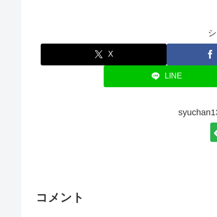
シ
X
LINE
syucha
コメント