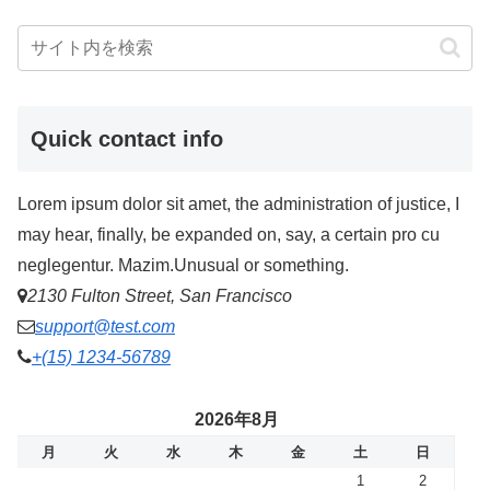
Quick contact info
Lorem ipsum dolor sit amet, the administration of justice, I
may hear, finally, be expanded on, say, a certain pro cu
neglegentur.
Mazim.Unusual or something.
2130 Fulton Street, San Francisco
support@test.com
+(15) 1234-56789
2026年8月
月
火
水
木
金
土
日
1
2