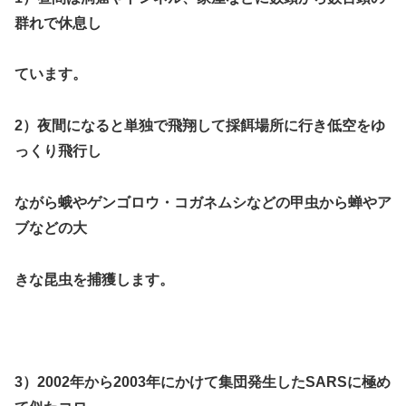
群れで休息し
ています。
2）夜間になると単独で飛翔して採餌場所に行き低空をゆ
っくり飛行し
ながら
蛾やゲンゴロウ・コガネムシ
などの甲虫から
蝉やア
ブ
などの大
きな昆虫を捕獲します。
3）2002年から2003年にかけて
集団発生したSARSに極め