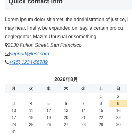
Quick contact info
Lorem ipsum dolor sit amet, the administration of justice, I
may hear, finally, be expanded on, say, a certain pro cu
neglegentur. Mazim.Unusual or something.
2130 Fulton Street, San Francisco
support@test.com
+(15) 1234-56789
2026年8月
月
火
水
木
金
土
日
1
2
3
4
5
6
7
8
9
10
11
12
13
14
15
16
17
18
19
20
21
22
23
24
25
26
27
28
29
30
31