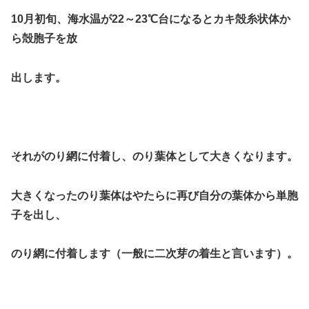
10月初旬、海水温が22～23℃台になると
カキ殻糸状体か
ら殻胞子を放
出
します。
それがのり網に付着し、のり葉体
として
大きく
なります。
大きくなった
のり葉体
はやたらに
再び自分の葉体
から
単胞
子
を出し、
のり網に付着
します（一般に
二次芽の着生
と言います）。