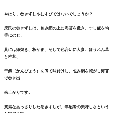
やはり、巻きずしやむすびではないでしょうか？
庶民の巻きずしは、包み網の上に海苔を敷き、すし飯を均
等にの
せ、
具には卵焼き、板かま、そして色合いに人参、ほうれん草
と
椎茸、
干
瓢（かんぴょう）を煮て味付けし、包み網を転がし海苔
で巻き
出
来上が
りです。
質素なあっさりした巻きずしが、年配者の美味しさという