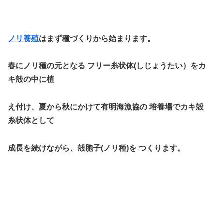
ノリ養殖
はまず種づくりから始まります。
春に
ノリ種の元となる フリ
ー糸状体(しじょうたい）をカ
キ殻の中に植
え付け
、夏から秋にかけて有明海漁協の
培
養場でカキ殻
糸状体として
成長を続けなが
ら、殻胞子(ノリ種)を つく
ります。