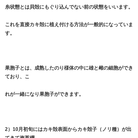
糸状態とは貝殻にもぐり込んでない前の状態をいいます。
これを直接カキ殻に植え付ける方法が一般的になっていま
す。
果胞子
とは、成熟した
のり様体の中に雄と雌の細胞ができ
ており
、
こ
れが
一緒になり果胞子ができます。
2）
10月初旬にはカキ殻表面からカキ殻子（ノリ種）が出
てきて海苔綱